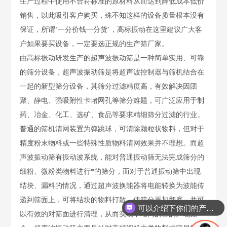
生产过程中使用不合符标准的原材料从而达到降低成本低价
销售，以此吸引客户购买，殊不知这样的设备质量根本没有
保证，所谓‘一分价钱一分货’，高标振动在这里建议广大客
户如果要买设备，一定要选正规的生产筛厂家。
由高标振动研发生产的超声波振动筛是一种简单实用、可靠
的筛分设备，超声波振动筛是将超声波控制器与筛机结合在
一起的新型筛分设备，其筛分过滤精度高，有效解决因团
聚、静电、强吸附性卡堵网孔等筛分难题，可广泛应用于制
药、冶金、化工、选矿、食品等要求精细筛分过滤的行业。
普通的筛机清网装置为弹跳球，可清除颗粒状物料，但对于
精度粉末物料或一些特殊性质物料清网效果并不理想。而超
声波振动筛有振动波系统，能对普通振动筛无法完成筛分的
细粉、微粉类物料进行*的筛分，而对于普通振动筛中出现
结块、漏料的情况，通过超声波换能器将电能转换为波能传
递到筛面上，可将结块的物料打散，使筛分更加彻底，并可
可以介绍下你们的产品么？
以有效的对筛面进行清理，从而实现不堵网的目的。现如