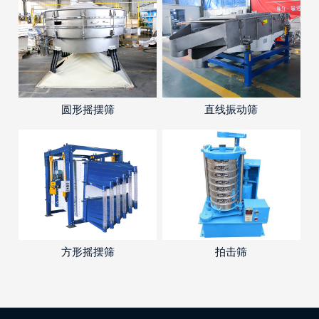
圆形摇摆筛
直线振动筛
方形摇摆筛
拍击筛