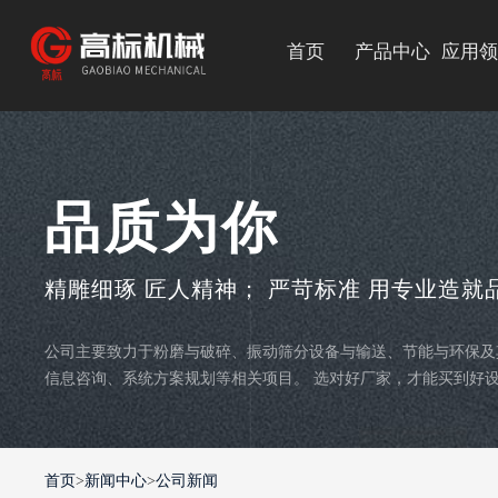
首页
产品中心
应用领
筛分设备
品质为你
提升设备
精雕细琢 匠人精神； 严苛标准 用专业造就
输送设备
公司主要致力于粉磨与破碎、振动筛分设备与输送、节能与环保及
信息咨询、系统方案规划等相关项目。 选对好厂家，才能买到好
其他设备
首页
>
新闻中心
>
公司新闻