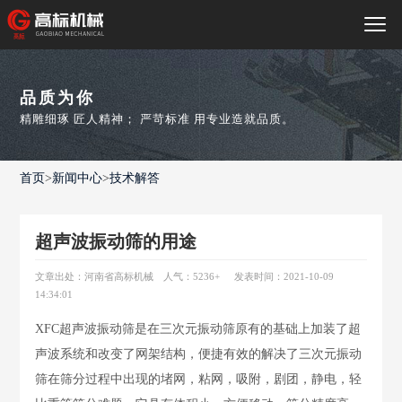
品质为你
精雕细琢 匠人精神； 严苛标准 用专业造就品质。
首页
>
新闻中心
>
技术解答
超声波振动筛的用途
文章出处：河南省高标机械
人气：5236
+
发表时间：2021-10-09
14:34:01
XFC超声波振动筛是在三次元振动筛原有的基础上加装了超
声波系统和改变了网架结构，便捷有效的解决了三次元振动
筛在筛分过程中出现的堵网，粘网，吸附，剧团，静电，轻