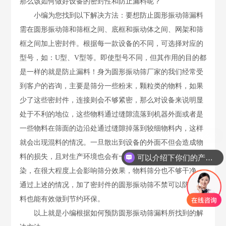
那么该如何做好设备的密封性和防止漏料呢？
小编为您找到以下解决方法：要想防止圆形振动筛漏料
需在圆形振动筛和筛框之间、底框和振动体之间、网架和筛
框之间加上密封件。根据每一款设备的不同，可选择对应的
型号，如：U型、V型等。即使型号不同，但其作用的目的都
是一样的就是防止漏料！身为圆形振动筛厂家的我们经常受
到客户的咨询，主要是筛分一些粉末，颗粒类的物料，如果
少了这些密封件，连接则会不够紧密，那么对设备来说明显
处于不利的地位，这些物料通过缝隙流落到机器外面或者是
一些物料在筛面的边沿处通过缝隙掉落到较细物料内，这样
就会出现混料的情况。一旦散出到设备的外面不但会造成物
料的损失，且对生产环境也会有一定的影响，造成环境污
可以介绍下你们的产品么？
染，在很大程度上会影响筛分效果，物料筛分也不够干净。
通过上述的情况，加了密封件的圆形振动筛不禁可以防止漏
料也能有效做到节约环保。
以上就是小编根据如何预防圆形振动筛漏料所找到的解