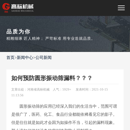
品质为你
精雕细琢 匠人精神； 严苛标准 用专业造就品质。
首页
>
新闻中心
>
公司新闻
如何预防圆形振动筛漏料？？？
文章出处：河南省高标机械
人气：5929
+
发表时间：2021-10-15
11:13:56
圆形振动筛的应用已经深入我们的生活当中，范围可谓
是很广了，医药、化工、食品行业都能依稀看见它的影子。
但是往往就是如此才会因为如操作不当，引起的漏料现象。